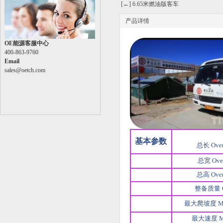
[←] 6.65米燃油版客车
产品详情
OE能源客服中心
400-863-9760
Email
sales@oetch.com
基本参数
Over
总长
Over
总宽
Over
总高
整备质量
Ma
最大爬坡度
M
最大速度