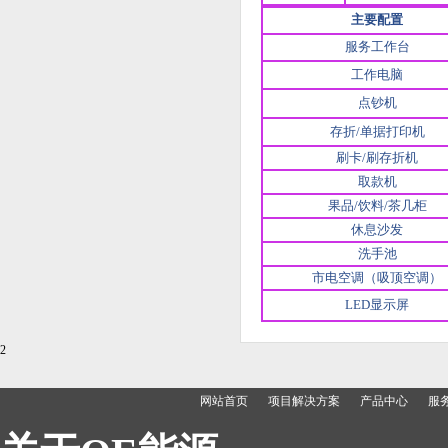
主要配置
服务工作台
工作电脑
点钞机
存折/单据打印机
刷卡/刷存折机
取款机
果品/饮料/茶几柜
休息沙发
洗手池
市电空调（吸顶空调）
LED显示屏
2
网站首页
项目解决方案
产品中心
服