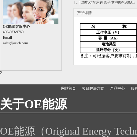
[←] 纯电动车用锂离子电池96V300Ah
产品详情
名
称
OE能源客服中心
400-863-9760
工作电压（V）
Email
容
量（Ah）
sales@oetch.com
电池类
型
循环寿命（次
）
备注：可根据客户要求订制，
2
网站首页
项目解决方案
产品中心
服
关于
OE
能源
OE能源（Original Energy