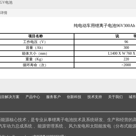
AGV电池
详情
纯电动车用锂离子电池96V300Ah
项目名称
说
工作电压（V）
96
容量（Ah）
300
箱体大小（mm）
L1400 X W 760 X
重量（Kg）
220
循环寿命（次）
>2000
项目解决方案
产品中心
服务客户
创新科技
技术支持
关于我们
城市
chnology）拥有新能源核心技术，是专业从事锂离子电池技术及系统研发、生产
汽车动力总成系统 、能源管理系统 、风力发电和太阳能发电（分布式能源