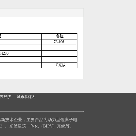
明
备注
78-106
 H230
1C充放
夜经济
城市掌灯人
和经营的高新技术企业，主要产品为动力型锂离子电
）、光伏建筑一体化（BIPV）系统等。